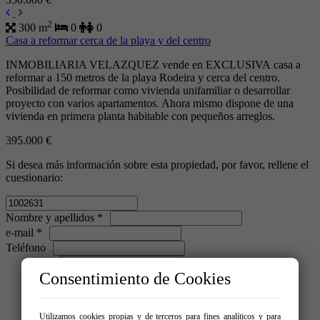
2
300 m
0
0
Casa a reformar cerca de la playa y del centro
INMOBILIARIA VELAZQUEZ vende en EXCLUSIVA casa a
reformar a 150 metros de la playa Rodeira y cerca del centro.
Posibilidad de reformar como vivienda unifamiliar o desarrollar
proyecto con varios apartamentos. Ahora mismo dispone de una
vivienda en primera planta habitable con pequeños arreglos.
395.000 €
Si desea más información sobre esta propiedad, por favor, rellene el
cuestionario:
Nombre y apellidos *
e-mail *
Teléfono
Consentimiento de Cookies
Utilizamos cookies propias y de terceros para fines analíticos y para