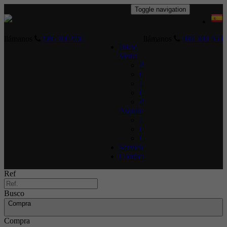
Toggle navigation
llámanos
986 300 950
llámanos
986 300 950
Inicio
Venta
Pisos
Chalets
Locales
Garajes
Parcelas
Alquiler
Locales
Oficinas
Garajes
Servicios
Contacto
Ref
Busco
Compra
Compra